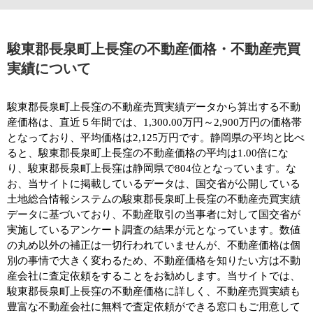
駿東郡長泉町上長窪の不動産価格・不動産売買
実績について
駿東郡長泉町上長窪の不動産売買実績データから算出する不動
産価格は、直近５年間では、1,300.00万円～2,900万円の価格帯
となっており、平均価格は2,125万円です。静岡県の平均と比べ
ると、駿東郡長泉町上長窪の不動産価格の平均は1.00倍にな
り、駿東郡長泉町上長窪は静岡県で804位となっています。な
お、当サイトに掲載しているデータは、国交省が公開している
土地総合情報システムの駿東郡長泉町上長窪の不動産売買実績
データに基づいており、不動産取引の当事者に対して国交省が
実施しているアンケート調査の結果が元となっています。数値
の丸め以外の補正は一切行われていませんが、不動産価格は個
別の事情で大きく変わるため、不動産価格を知りたい方は不動
産会社に査定依頼をすることをお勧めします。当サイトでは、
駿東郡長泉町上長窪の不動産価格に詳しく、不動産売買実績も
豊富な不動産会社に無料で査定依頼ができる窓口もご用意して