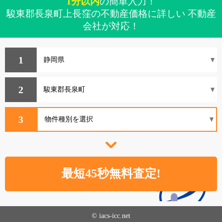
1分以内
の簡単入力！
駿東郡長泉町上長窪の不動産価格に詳しい 不動産
会社が対応！
1
2
3
© iacs-icc.net