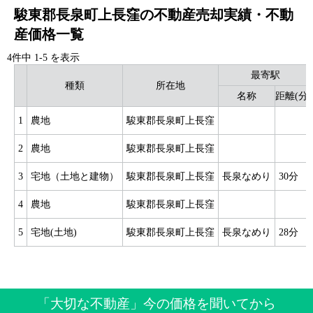
駿東郡長泉町上長窪の不動産売却実績・不動
産価格一覧
4件中
1
-
5
を表示
最寄駅
種類
所在地
名称
距離(分)
1
農地
駿東郡長泉町上長窪
2
農地
駿東郡長泉町上長窪
3
宅地（土地と建物）
駿東郡長泉町上長窪
長泉なめり
30分
4
農地
駿東郡長泉町上長窪
5
宅地(土地)
駿東郡長泉町上長窪
長泉なめり
28分
「大切な不動産」今の価格を聞いてから