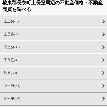
駿東郡長泉町上長窪周辺の不動産価格・不動産
売買を調べる
上土狩(32)
上長窪(4)
下土狩(126)
下長窪(46)
竹原(30)
中土狩(61)
納米里(46)