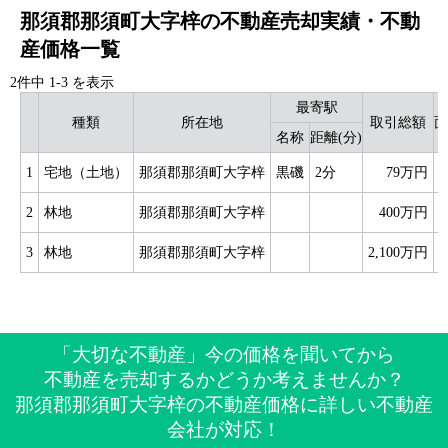
那須郡那須町大字梓の不動産売却実績・不動
産価格一覧
2件中
1
-
3
を表示
最寄駅
種類
所在地
取引総額
面
名称
距離(分)
1
宅地（土地）
那須郡那須町大字梓
黒磯
2分
79万円
1
2
林地
那須郡那須町大字梓
400万円
5
3
林地
那須郡那須町大字梓
2,100万円
5
「大切な不動産」今の価格を聞いてから
不動産を売却するかどうか考えませんか？
那須郡那須町大字梓の不動産価格に詳しい不動産
会社が対応！