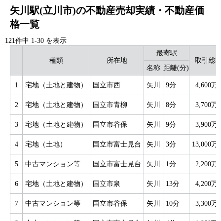
矢川駅(立川市)の不動産売却実績・不動産価
格一覧
121件中
1
-
30
を表示
最寄駅
種類
所在地
取引総
名称
距離(分)
1
宅地（土地と建物）
国立市西
矢川
9分
4,600万
2
宅地（土地と建物）
国立市青柳
矢川
8分
3,700万
3
宅地（土地と建物）
国立市谷保
矢川
9分
3,900万
4
宅地（土地）
国立市富士見台
矢川
3分
13,000万
5
中古マンション等
国立市富士見台
矢川
1分
2,200万
6
宅地（土地と建物）
国立市泉
矢川
13分
4,200万
7
中古マンション等
国立市谷保
矢川
10分
3,300万