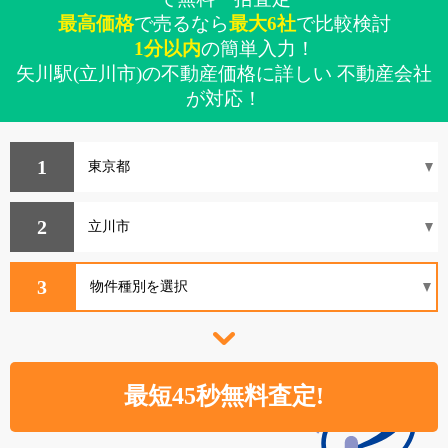
最高価格
で売るなら
最大6社
で比較検討
1分以内
の簡単入力！
矢川駅(立川市)の不動産価格に詳しい 不動産会社
が対応！
1
2
3