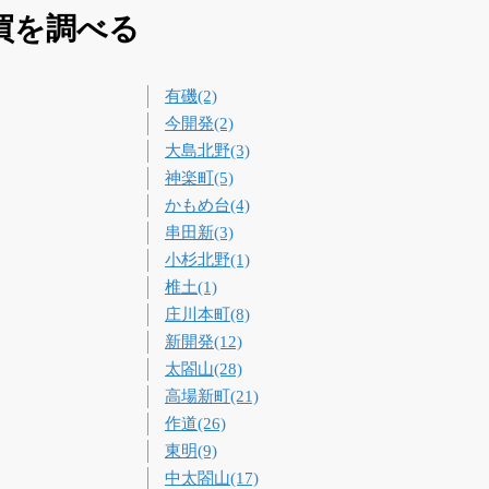
買を調べる
有磯(2)
今開発(2)
大島北野(3)
神楽町(5)
かもめ台(4)
串田新(3)
小杉北野(1)
椎土(1)
庄川本町(8)
新開発(12)
太閤山(28)
高場新町(21)
作道(26)
東明(9)
中太閤山(17)