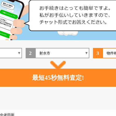
2
3
中老田新