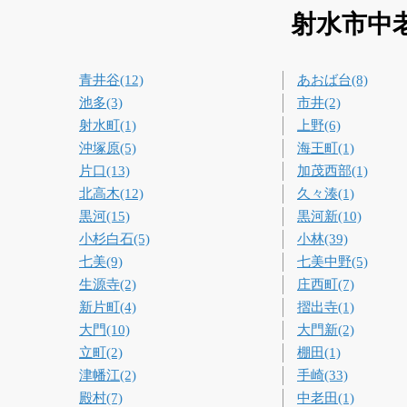
射水市中
青井谷(12)
あおば台(8)
池多(3)
市井(2)
射水町(1)
上野(6)
沖塚原(5)
海王町(1)
片口(13)
加茂西部(1)
北高木(12)
久々湊(1)
黒河(15)
黒河新(10)
小杉白石(5)
小林(39)
七美(9)
七美中野(5)
生源寺(2)
庄西町(7)
新片町(4)
摺出寺(1)
大門(10)
大門新(2)
立町(2)
棚田(1)
津幡江(2)
手崎(33)
殿村(7)
中老田(1)