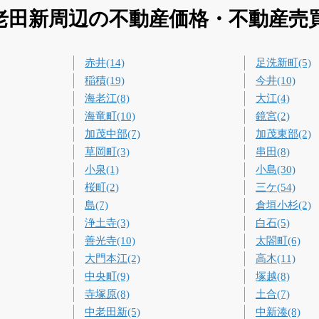
老田新周辺の不動産価格・不動産売
赤井(14)
足洗新町(5)
稲積(19)
今井(10)
海老江(8)
大江(4)
海竜町(10)
鏡宮(2)
加茂中部(7)
加茂東部(2)
草岡町(3)
串田(8)
小泉(1)
小島(30)
桜町(2)
三ケ(54)
島(7)
倉垣小杉(2)
浄土寺(3)
白石(5)
善光寺(10)
太閤町(6)
大門本江(2)
高木(11)
中央町(9)
塚越(8)
寺塚原(8)
土合(7)
中老田新(5)
中新湊(8)