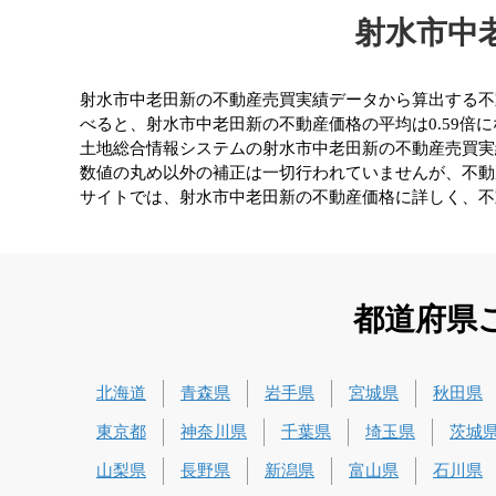
射水市中
射水市中老田新の不動産売買実績データから算出する不動産
べると、射水市中老田新の不動産価格の平均は0.59倍
土地総合情報システムの射水市中老田新の不動産売買実
数値の丸め以外の補正は一切行われていませんが、不動
サイトでは、射水市中老田新の不動産価格に詳しく、不
都道府県
北海道
青森県
岩手県
宮城県
秋田県
東京都
神奈川県
千葉県
埼玉県
茨城
山梨県
長野県
新潟県
富山県
石川県