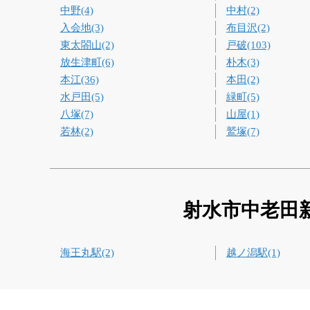
中野(4)
中村(2)
入会地(3)
布目沢(2)
東太閤山(2)
戸破(103)
放生津町(6)
朴木(3)
本江(36)
本田(2)
水戸田(5)
緑町(5)
八塚(7)
山屋(1)
若林(2)
鷲塚(7)
射水市中老田
海王丸駅(2)
越ノ潟駅(1)