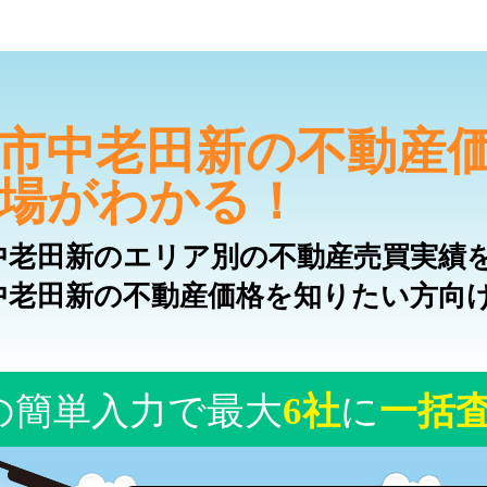
市中老田新の不動産
場がわかる！
中老田新のエリア別の不動産売買実績
中老田新の不動産価格を知りたい方向
の簡単入力で最大
6社
に
一括