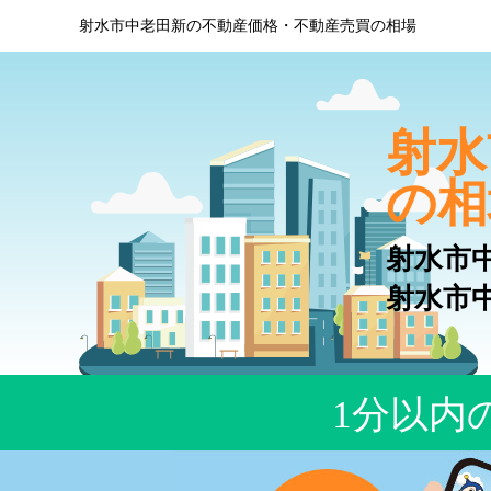
射水市中老田新の不動産価格・不動産売買の相場
射水
の相
射水市
射水市
1分以内