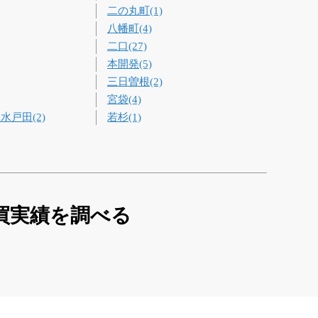
二の丸町(1)
八幡町(4)
二口(27)
本開発(5)
三日曽根(2)
宮袋(4)
水戸田(2)
若杉(1)
買実績を調べる