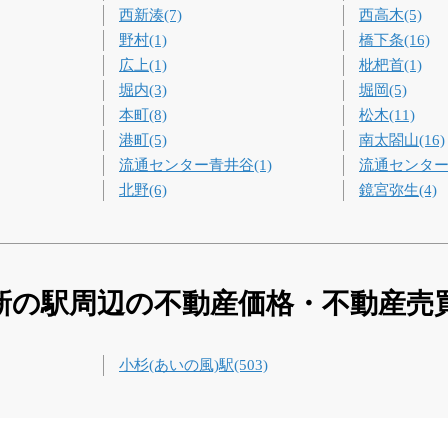
西新湊(7)
西高木(5)
野村(1)
橋下条(16)
広上(1)
枇杷首(1)
堀内(3)
堀岡(5)
本町(8)
松木(11)
港町(5)
南太閤山(16)
流通センター青井谷(1)
流通センター
北野(6)
鏡宮弥生(4)
新の駅周辺の不動産価格・不動産売
小杉(あいの風)駅(503)