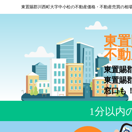
東置賜郡川西町大字中小松の不動産価格・不動産売買の相
東置
不動
東置賜
東置賜
窓口も
1分以内