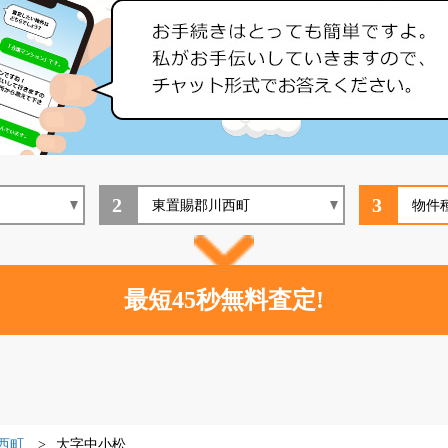
2
3
西町
大字中小松