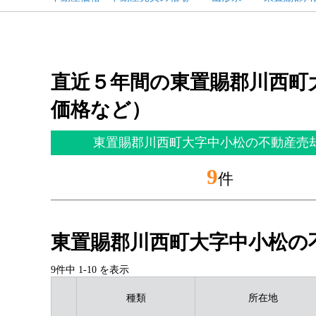
直近５年間の東置賜郡川西町
価格など）
東置賜郡川西町大字中小松の不動産売
9
件
東置賜郡川西町大字中小松の
9件中
1
-
10
を表示
種類
所在地