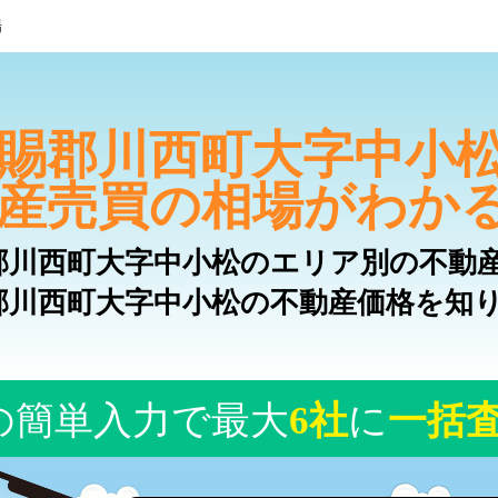
場
賜郡川西町大字中小
産売買の相場がわか
郡川西町大字中小松のエリア別の不動
郡川西町大字中小松の不動産価格を知
！
の簡単入力で最大
6社
に
一括