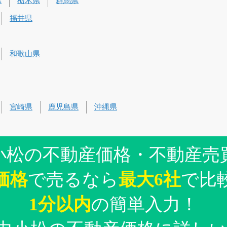
県
栃木県
群馬県
福井県
和歌山県
宮崎県
鹿児島県
沖縄県
小松の不動産価格・不動産売
価格
で売るなら
最大6社
で比
1分以内
の簡単入力！