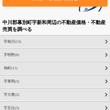
中川郡幕別町字新和周辺の不動産価格・不動産
売買を調べる
字相川(13)
字明野(6)
旭町(11)
字軍岡(3)
字大豊(2)
字五位(3)