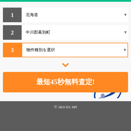
1
2
3
© iacs-icc.net