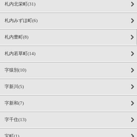
札内北栄町(31)
札内みずほ町(6)
札内豊町(8)
札内若草町(14)
字猿別(10)
字新川(5)
字新和(7)
字千住(13)
宝町(1)