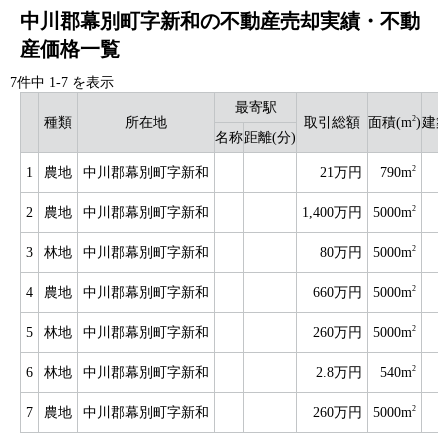
中川郡幕別町字新和の不動産売却実績・不動
産価格一覧
7件中
1
-
7
を表示
最寄駅
2
種類
所在地
取引総額
面積(m
)
建
名称
距離(分)
2
1
農地
中川郡幕別町字新和
21万円
790m
2
2
農地
中川郡幕別町字新和
1,400万円
5000m
2
3
林地
中川郡幕別町字新和
80万円
5000m
2
4
農地
中川郡幕別町字新和
660万円
5000m
2
5
林地
中川郡幕別町字新和
260万円
5000m
2
6
林地
中川郡幕別町字新和
2.8万円
540m
2
7
農地
中川郡幕別町字新和
260万円
5000m