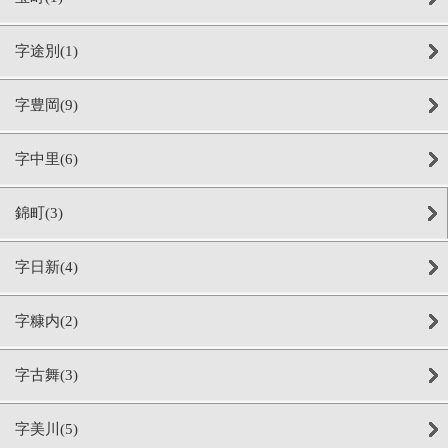
字途別(1)
字豊岡(9)
字中里(6)
錦町(3)
字日新(4)
字糠内(2)
字古舞(3)
字美川(5)