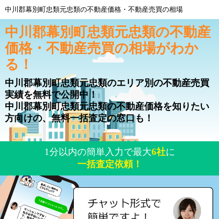
中川郡幕別町忠類元忠類の不動産価格・不動産売買の相場
中川郡幕別町忠類元忠類の不動産
価格・不動産売買の相場がわか
る！
中川郡幕別町忠類元忠類のエリア別の不動産売買
実績を無料で公開中！
中川郡幕別町忠類元忠類の不動産価格を知りたい
方向けの、無料一括査定の窓口も！
1分以内の簡単入力で最大
6社
に
一括査定依頼！