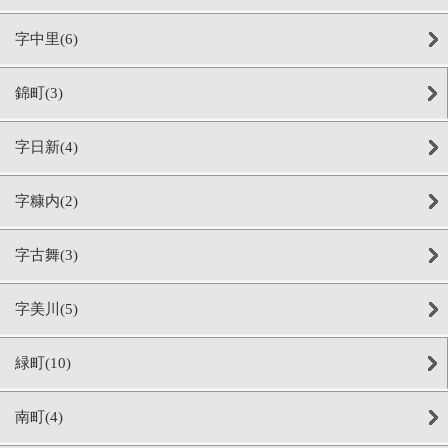
字中里(6)
錦町(3)
字日新(4)
字糠内(2)
字古舞(3)
字美川(5)
緑町(10)
南町(4)