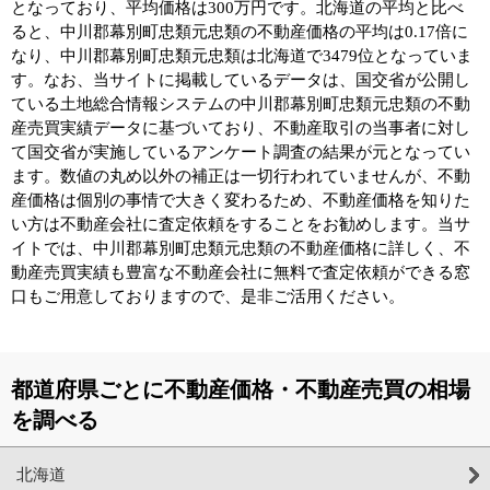
となっており、平均価格は300万円です。北海道の平均と比べ
ると、中川郡幕別町忠類元忠類の不動産価格の平均は0.17倍に
なり、中川郡幕別町忠類元忠類は北海道で3479位となっていま
す。なお、当サイトに掲載しているデータは、国交省が公開し
ている土地総合情報システムの中川郡幕別町忠類元忠類の不動
産売買実績データに基づいており、不動産取引の当事者に対し
て国交省が実施しているアンケート調査の結果が元となってい
ます。数値の丸め以外の補正は一切行われていませんが、不動
産価格は個別の事情で大きく変わるため、不動産価格を知りた
い方は不動産会社に査定依頼をすることをお勧めします。当サ
イトでは、中川郡幕別町忠類元忠類の不動産価格に詳しく、不
動産売買実績も豊富な不動産会社に無料で査定依頼ができる窓
口もご用意しておりますので、是非ご活用ください。
都道府県ごとに不動産価格・不動産売買の相場
を調べる
北海道