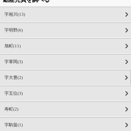
字相川(13)
字明野(6)
旭町(11)
字軍岡(3)
字大豊(2)
字五位(3)
寿町(2)
字駒畠(1)