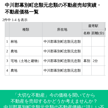
中川郡幕別町忠類元忠類の不動産売却実績・
不動産価格一覧
2件中
1
-
4
を表示
最寄駅
種類
所在地
名称
距離(分)
1
林地
中川郡幕別町忠類元忠類
1
2
農地
中川郡幕別町忠類元忠類
4
3
宅地（土地と建物）
中川郡幕別町忠類元忠類
幕別
2分
9
4
農地
中川郡幕別町忠類元忠類
「大切な不動産」今の価格を聞いてから
不動産を売却するかどうか考えませんか？
中川郡幕別町忠類元忠類の不動産価格に詳しい不