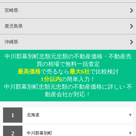
宮崎県
鹿児島県
沖縄県
中川郡幕別町忠類元忠類の不動産価格・不動産売
買の相場で無料一括査定
最高価格
で売るなら
最大6社
で比較検討
1分以内
の簡単入力！
中川郡幕別町忠類元忠類の不動産価格に詳しい 不
動産会社が対応！
1
2