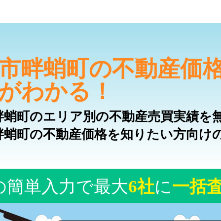
市畔蛸町の不動産価
がわかる！
畔蛸町のエリア別の不動産売買実績を
畔蛸町の不動産価格を知りたい方向け
の簡単入力で最大
6社
に
一括