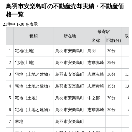
鳥羽市安楽島町の不動産売却実績・不動産価
格一覧
21件中
1
-
30
を表示
最寄駅
種類
所在地
取
名称
距離(分)
1
宅地(土地)
鳥羽市安楽島町
鳥羽
30分
2
宅地(土地)
鳥羽市安楽島町
志摩赤崎
29分
3
宅地（土地と建物）
鳥羽市安楽島町
志摩赤崎
30分
1,
4
宅地（土地と建物）
鳥羽市安楽島町
志摩赤崎
19分
1,
5
宅地（土地）
鳥羽市安楽島町
中之郷
30分
8
6
宅地（土地と建物）
鳥羽市安楽島町
志摩赤崎
30分
4
7
林地
鳥羽市安楽島町