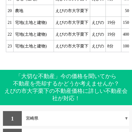
20
農地
えびの市大字栗下
50
21
宅地(土地と建物)
えびの市大字栗下
えびの
19分
150
22
宅地(土地と建物)
えびの市大字栗下
えびの
19分
400
23
宅地(土地と建物)
えびの市大字栗下
えびの
8分
100
「大切な不動産」今の価格を聞いてから
不動産を売却するかどうか考えませんか？
えびの市大字栗下の不動産価格に詳しい不動産会
社が対応！
1