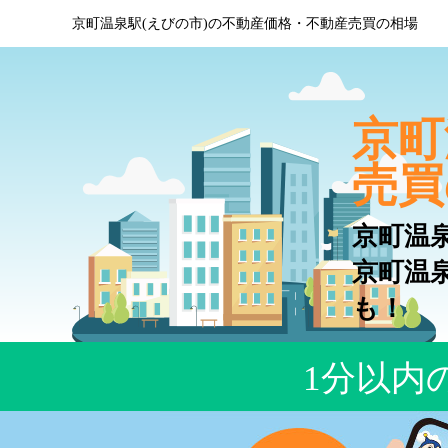
京町温泉駅(えびの市)の不動産価格・不動産売買の相場
京町
売買
京町温
京町温
も！
1分以内