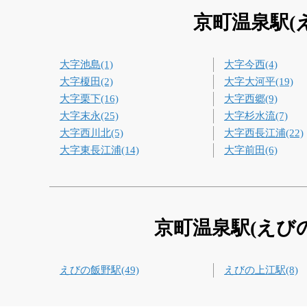
京町温泉駅(
大字池島(1)
大字今西(4)
大字榎田(2)
大字大河平(19)
大字栗下(16)
大字西郷(9)
大字末永(25)
大字杉水流(7)
大字西川北(5)
大字西長江浦(22)
大字東長江浦(14)
大字前田(6)
京町温泉駅(えび
えびの飯野駅(49)
えびの上江駅(8)