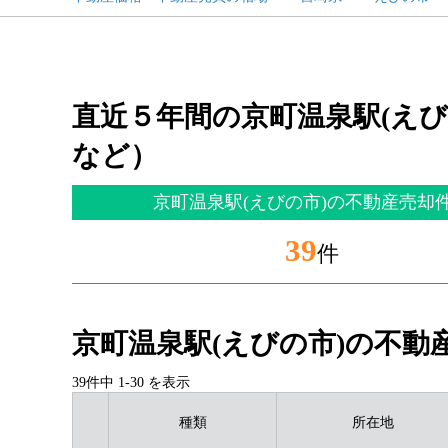
直近５年間の京町温泉駅(え
など）
京町温泉駅(えびの市)の不動産売却
39
件
京町温泉駅(えびの市)の不動
39件中
1
-
30
を表示
種類
所在地