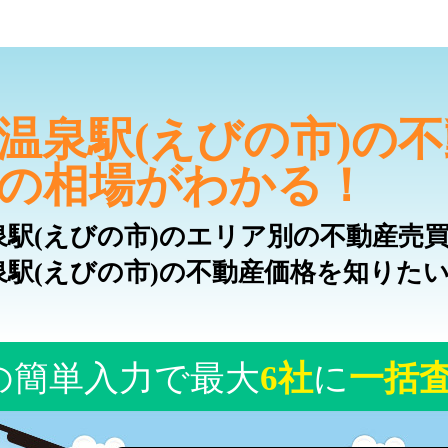
温泉駅(えびの市)の
の相場がわかる！
泉駅(えびの市)のエリア別の不動産売
泉駅(えびの市)の不動産価格を知りた
の簡単入力で最大
6社
に
一括