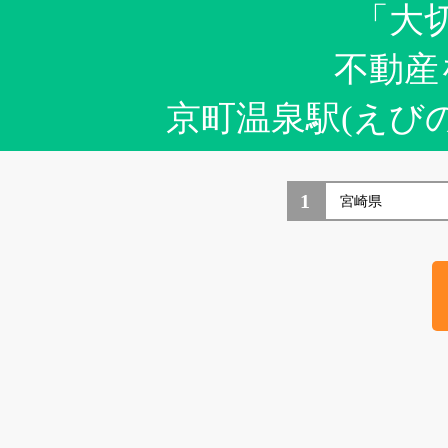
「大
不動産
京町温泉駅(えび
1