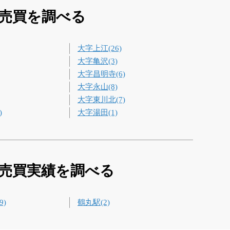
産売買を調べる
大字上江(26)
大字亀沢(3)
大字昌明寺(6)
大字永山(8)
大字東川北(7)
)
大字湯田(1)
産売買実績を調べる
9)
鶴丸駅(2)