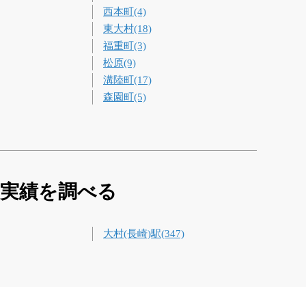
西本町(4)
東大村(18)
福重町(3)
松原(9)
溝陸町(17)
森園町(5)
買実績を調べる
大村(長崎)駅(347)