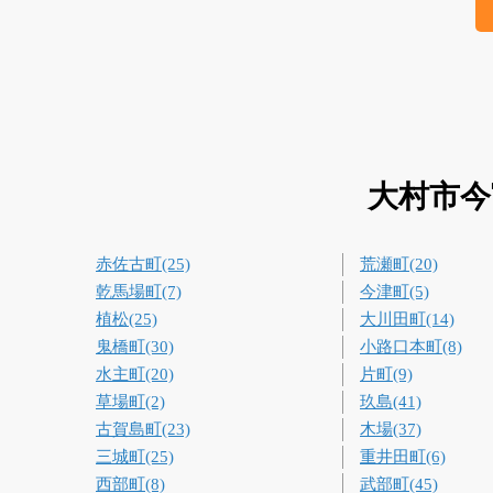
大村市今
赤佐古町(25)
荒瀬町(20)
乾馬場町(7)
今津町(5)
植松(25)
大川田町(14)
鬼橋町(30)
小路口本町(8)
水主町(20)
片町(9)
草場町(2)
玖島(41)
古賀島町(23)
木場(37)
三城町(25)
重井田町(6)
西部町(8)
武部町(45)