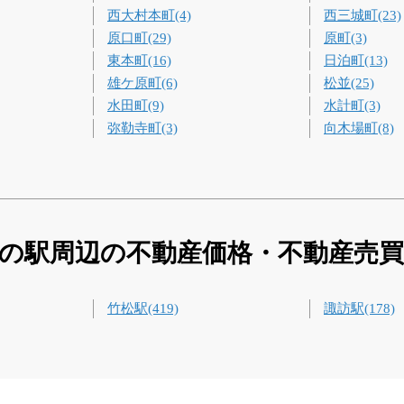
西大村本町(4)
西三城町(23)
原口町(29)
原町(3)
東本町(16)
日泊町(13)
雄ケ原町(6)
松並(25)
水田町(9)
水計町(3)
弥勒寺町(3)
向木場町(8)
の駅周辺の不動産価格・不動産売
竹松駅(419)
諏訪駅(178)