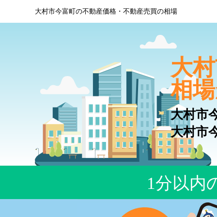
大村市今富町の不動産価格・不動産売買の相場
大村
相場
大村市
大村市
1分以内