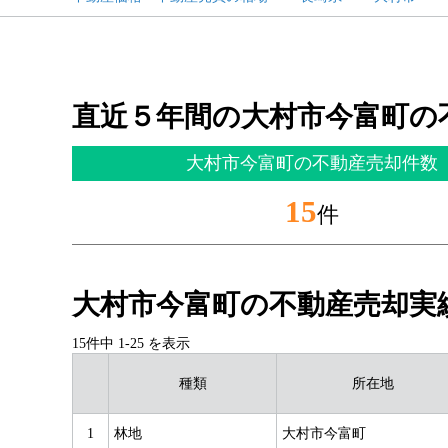
直近５年間の大村市今富町の
大村市今富町の不動産売却件数
15
件
大村市今富町の不動産売却実
15件中
1
-
25
を表示
種類
所在地
1
林地
大村市今富町