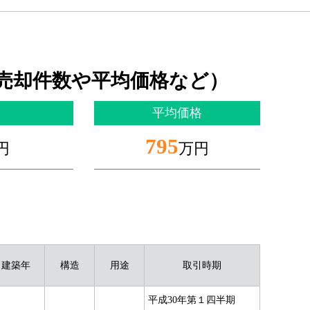
売却件数や平均価格など）
平均価格
795
円
万円
建築年
構造
用途
取引時期
平成30年第１四半期