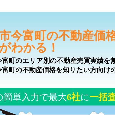
市今富町の不動産価
がわかる！
今富町のエリア別の不動産売買実績を
今富町の不動産価格を知りたい方向け
の簡単入力で最大
6社
に
一括