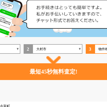
2
3
今富町