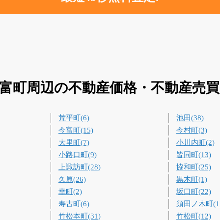
富町周辺の不動産価格・不動産売
荒平町(6)
池田(38)
今富町(15)
今村町(3)
大里町(7)
小川内町(2)
小路口町(9)
皆同町(13)
上諏訪町(28)
協和町(25)
久原(26)
黒木町(1)
幸町(2)
坂口町(22)
寿古町(6)
須田ノ木町(1
竹松本町(31)
竹松町(12)