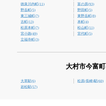
徳泉川内町(11)
富の原(93)
野岳町(5)
野田町(5)
東三城町(7)
東野岳町(8)
古町(13)
本町(4)
松原本町(7)
松山町(11)
宮小路(49)
宮代町(5)
立福寺町(3)
大村市今富町
大草駅(6)
松原(長崎)駅(60)
岩松駅(57)