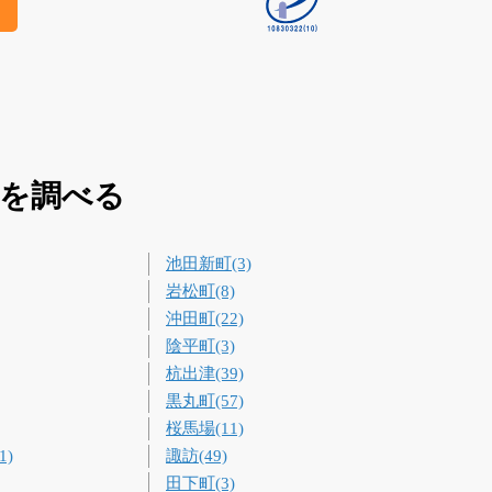
買を調べる
池田新町(3)
岩松町(8)
沖田町(22)
陰平町(3)
杭出津(39)
黒丸町(57)
桜馬場(11)
1)
諏訪(49)
田下町(3)