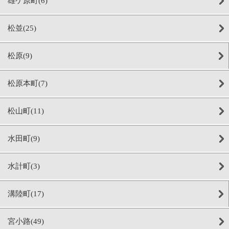
雄ケ原町(6)
松並(25)
松原(9)
松原本町(7)
松山町(11)
水田町(9)
水計町(3)
溝陸町(17)
宮小路(49)