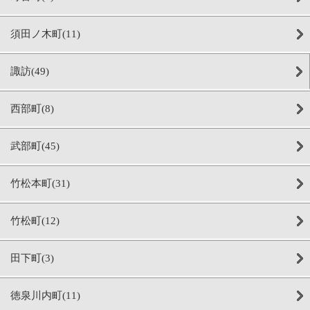
須田ノ木町(11)
諏訪(49)
西部町(8)
武部町(45)
竹松本町(31)
竹松町(12)
田下町(3)
徳泉川内町(11)