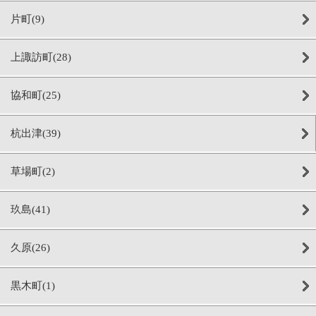
片町(9)
上諏訪町(28)
協和町(25)
杭出津(39)
草場町(2)
玖島(41)
久原(26)
黒木町(1)