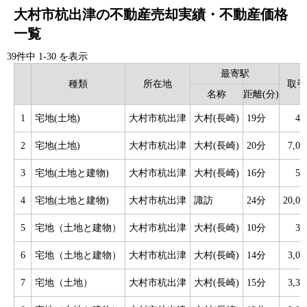
大村市杭出津の不動産売却実績・不動産価格
一覧
39件中
1
-
30
を表示
最寄駅
種類
所在地
取引
名称
距離(分)
1
宅地(土地)
大村市杭出津
大村(長崎)
19分
4
2
宅地(土地)
大村市杭出津
大村(長崎)
20分
7,0
3
宅地(土地と建物)
大村市杭出津
大村(長崎)
16分
5
4
宅地(土地と建物)
大村市杭出津
諏訪
24分
20,0
5
宅地（土地と建物）
大村市杭出津
大村(長崎)
10分
3
6
宅地（土地と建物）
大村市杭出津
大村(長崎)
14分
3,0
7
宅地（土地）
大村市杭出津
大村(長崎)
15分
3,3