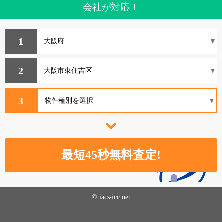
会社が対応！
1
2
3
© iacs-icc.net