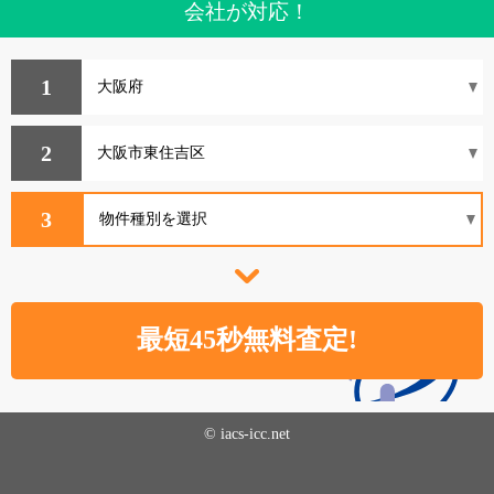
会社が対応！
1
2
3
© iacs-icc.net