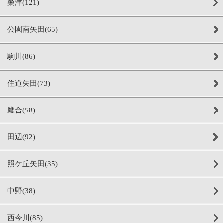
桑津(121)
公園南矢田(65)
駒川(86)
住道矢田(73)
鷹合(58)
田辺(92)
照ケ丘矢田(35)
中野(38)
西今川(85)