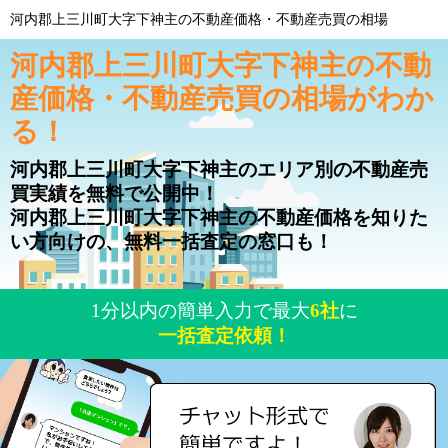
河内郡上三川町大字下神主の不動産価格・不動産売買の相場
河内郡上三川町大字下神主の不動
産価格・不動産売買の相場がわか
る！
河内郡上三川町大字下神主のエリア別の不動産売
買実績を無料で公開中！
河内郡上三川町大字下神主の不動産価格を知りた
い方向けの、無料一括査定の窓口も！
1分以内の簡単入力で最大
6社
に
一括査定依頼！