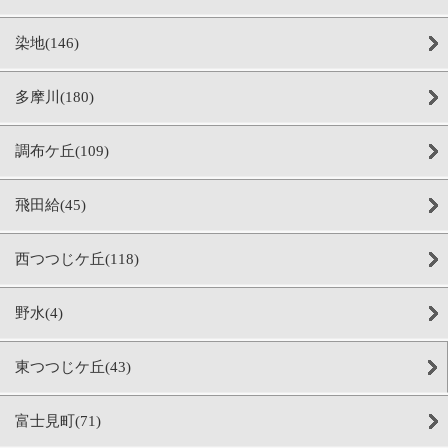
染地(146)
多摩川(180)
調布ケ丘(109)
飛田給(45)
西つつじケ丘(118)
野水(4)
東つつじケ丘(43)
富士見町(71)