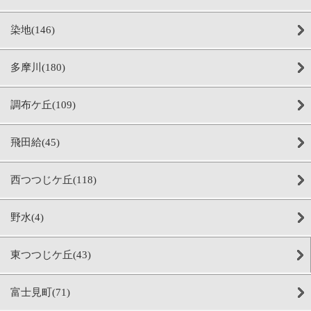
染地(146)
多摩川(180)
調布ケ丘(109)
飛田給(45)
西つつじケ丘(118)
野水(4)
東つつじケ丘(43)
富士見町(71)