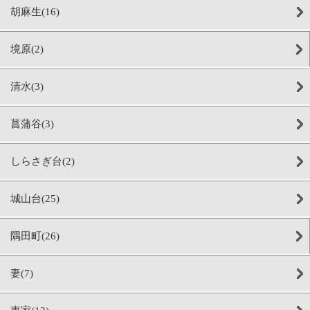
胡麻生(16)
境原(2)
清水(3)
菖蒲谷(3)
しらさぎ台(2)
城山台(25)
隅田町(26)
妻(7)