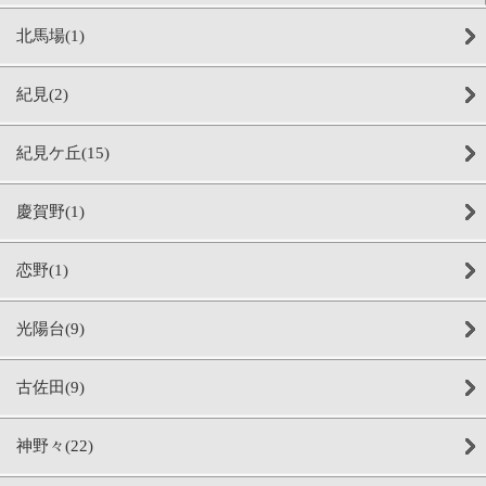
北馬場(1)
紀見(2)
紀見ケ丘(15)
慶賀野(1)
恋野(1)
光陽台(9)
古佐田(9)
神野々(22)