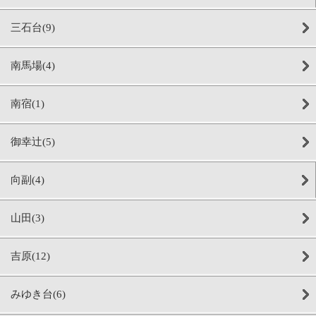
三石台(9)
南馬場(4)
南宿(1)
御幸辻(5)
向副(4)
山田(3)
吉原(12)
みゆき台(6)