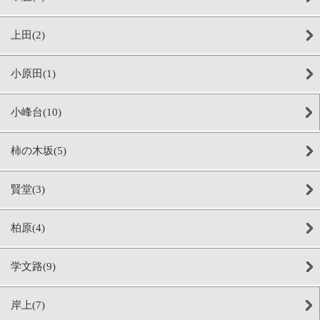
上田(2)
小原田(1)
小峰台(10)
柿の木坂(5)
賢堂(3)
柏原(4)
学文路(9)
岸上(7)