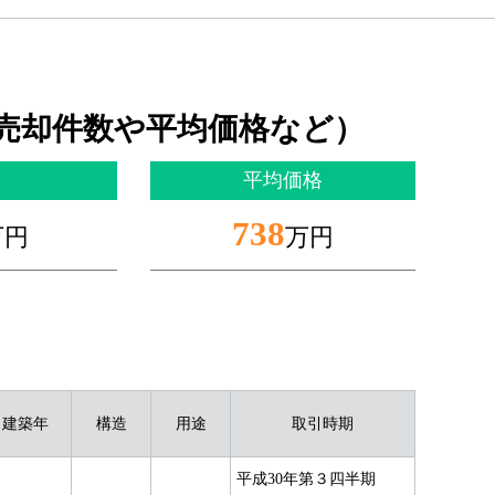
売却件数や平均価格など）
平均価格
738
万円
万円
建築年
構造
用途
取引時期
平成30年第３四半期