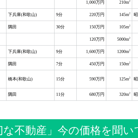
2
1,000万円
210m
2
下兵庫(和歌山)
9分
220万円
145m
昭
2
隅田
30分
150万円
105m
2
120万円
5000m
2
下兵庫(和歌山)
9分
1,600万円
1200m
2
隅田
7分
450万円
150m
2
橋本(和歌山)
15分
590万円
125m
昭
2
隅田
11分
680万円
320m
昭
切な不動産」今の価格を聞い