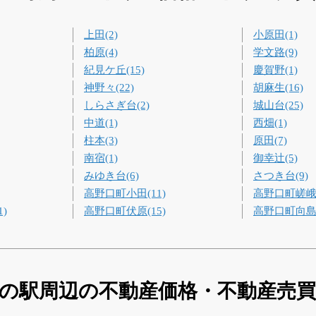
上田(2)
小原田(1)
柏原(4)
学文路(9)
紀見ケ丘(15)
慶賀野(1)
神野々(22)
胡麻生(16)
しらさぎ台(2)
城山台(25)
中道(1)
西畑(1)
柱本(3)
原田(7)
南宿(1)
御幸辻(5)
みゆき台(6)
さつき台(9)
高野口町小田(11)
高野口町嵯峨谷
)
高野口町伏原(15)
高野口町向島(
の駅周辺の不動産価格・不動産売