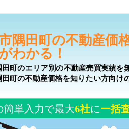
市隅田町の不動産価
がわかる！
隅田町のエリア別の不動産売買実績を
隅田町の不動産価格を知りたい方向け
の簡単入力で最大
6社
に
一括