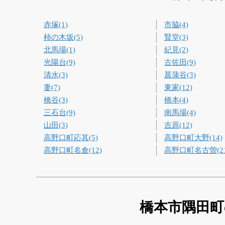
赤塚(1)
市脇(4)
柿の木坂(5)
賢堂(3)
北馬場(1)
紀見(2)
光陽台(9)
古佐田(9)
清水(3)
菖蒲谷(3)
妻(7)
東家(12)
橋谷(3)
橋本(4)
三石台(9)
南馬場(4)
山田(3)
吉原(12)
高野口町応其(5)
高野口町大野(14)
高野口町名倉(12)
高野口町名古曽(21
橋本市隅田町