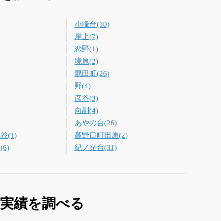
小峰台(10)
岸上(7)
恋野(1)
境原(2)
隅田町(26)
野(4)
彦谷(3)
向副(4)
あやの台(26)
(1)
高野口町田原(2)
6)
紀ノ光台(31)
買実績を調べる