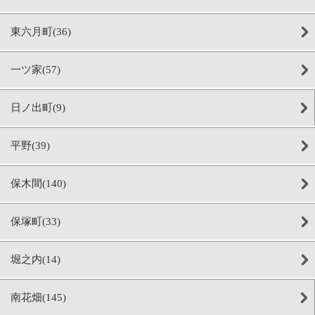
東六月町(36)
一ツ家(57)
日ノ出町(9)
平野(39)
保木間(140)
保塚町(33)
堀之内(14)
南花畑(145)