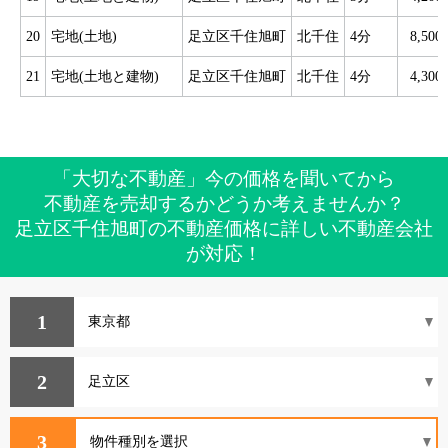
20
宅地(土地)
足立区千住旭町
北千住
4分
8,50
21
宅地(土地と建物)
足立区千住旭町
北千住
4分
4,30
「大切な不動産」今の価格を聞いてから
不動産を売却するかどうか考えませんか？
足立区千住旭町の不動産価格に詳しい不動産会社
が対応！
1
2
3