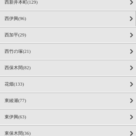
西新井本町(129)
西伊興(96)
西加平(29)
西竹の塚(21)
西保木間(82)
花畑(133)
東綾瀬(77)
東伊興(63)
東保木間(36)