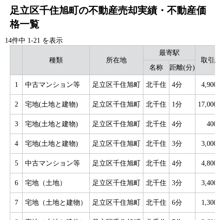
足立区千住旭町の不動産売却実績・不動産価
格一覧
14件中
1
-
21
を表示
最寄駅
種類
所在地
取引
名称
距離(分)
1
中古マンション等
足立区千住旭町
北千住
4分
4,90
2
宅地(土地と建物)
足立区千住旭町
北千住
1分
17,00
3
宅地(土地と建物)
足立区千住旭町
北千住
4分
40
4
宅地(土地と建物)
足立区千住旭町
北千住
3分
3,00
5
中古マンション等
足立区千住旭町
北千住
4分
4,80
6
宅地（土地）
足立区千住旭町
北千住
3分
3,40
7
宅地（土地と建物）
足立区千住旭町
北千住
6分
1,30