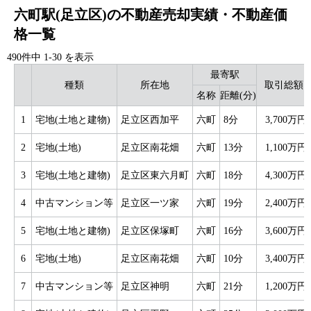
六町駅(足立区)の不動産売却実績・不動産価
格一覧
490件中
1
-
30
を表示
最寄駅
種類
所在地
取引総額
名称
距離(分)
1
宅地(土地と建物)
足立区西加平
六町
8分
3,700万円
2
宅地(土地)
足立区南花畑
六町
13分
1,100万円
3
宅地(土地と建物)
足立区東六月町
六町
18分
4,300万円
4
中古マンション等
足立区一ツ家
六町
19分
2,400万円
5
宅地(土地と建物)
足立区保塚町
六町
16分
3,600万円
6
宅地(土地)
足立区南花畑
六町
10分
3,400万円
7
中古マンション等
足立区神明
六町
21分
1,200万円