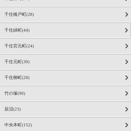
千住橋戸町(28)
千住緑町(44)
千住宮元町(24)
千住元町(30)
千住柳町(28)
竹の塚(90)
辰沼(23)
中央本町(152)