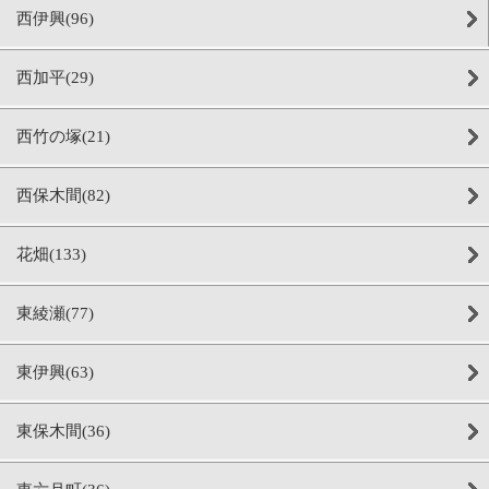
西伊興(96)
西加平(29)
西竹の塚(21)
西保木間(82)
花畑(133)
東綾瀬(77)
東伊興(63)
東保木間(36)