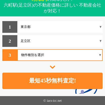
六町駅(足立区)の不動産価格に詳しい 不動産会社
が対応！
1
2
3
© iacs-icc.net