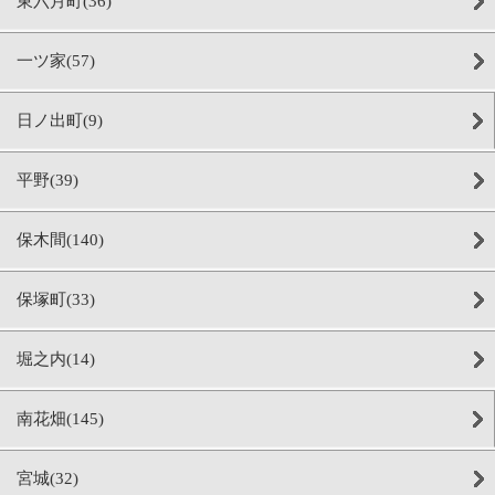
東六月町(36)
一ツ家(57)
日ノ出町(9)
平野(39)
保木間(140)
保塚町(33)
堀之内(14)
南花畑(145)
宮城(32)