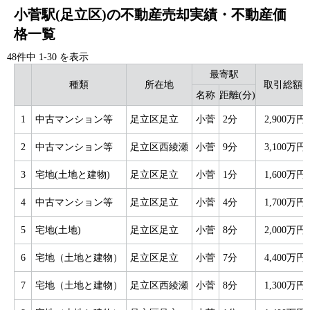
小菅駅(足立区)の不動産売却実績・不動産価
格一覧
48件中
1
-
30
を表示
最寄駅
種類
所在地
取引総額
名称
距離(分)
1
中古マンション等
足立区足立
小菅
2分
2,900万円
2
中古マンション等
足立区西綾瀬
小菅
9分
3,100万円
3
宅地(土地と建物)
足立区足立
小菅
1分
1,600万円
4
中古マンション等
足立区足立
小菅
4分
1,700万円
5
宅地(土地)
足立区足立
小菅
8分
2,000万円
6
宅地（土地と建物）
足立区足立
小菅
7分
4,400万円
7
宅地（土地と建物）
足立区西綾瀬
小菅
8分
1,300万円