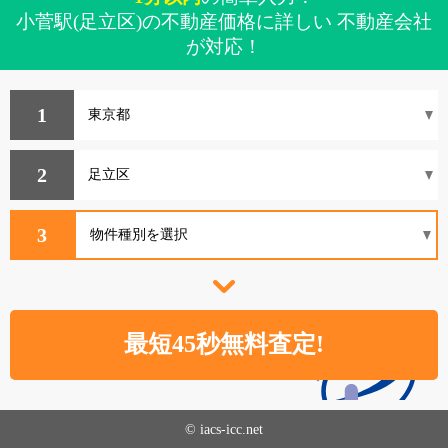
小菅駅(足立区)の不動産価格に詳しい 不動産会社
が対応！
1
2
3
© iacs-icc.net