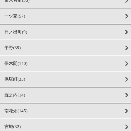
東六月町(36)
一ツ家(57)
日ノ出町(9)
平野(39)
保木間(140)
保塚町(33)
堀之内(14)
南花畑(145)
宮城(32)