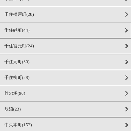
千住橋戸町(28)
千住緑町(44)
千住宮元町(24)
千住元町(30)
千住柳町(28)
竹の塚(90)
辰沼(23)
中央本町(152)