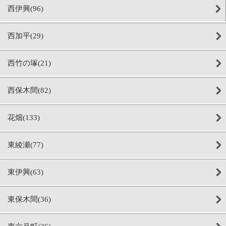
西伊興(96)
西加平(29)
西竹の塚(21)
西保木間(82)
花畑(133)
東綾瀬(77)
東伊興(63)
東保木間(36)