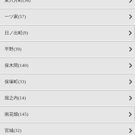
東六月町(36)
一ツ家(57)
日ノ出町(9)
平野(39)
保木間(140)
保塚町(33)
堀之内(14)
南花畑(145)
宮城(32)