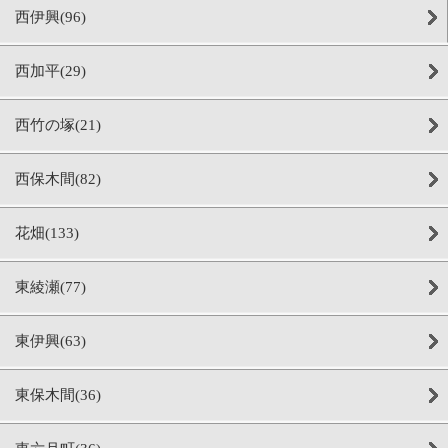
西伊興(96)
西加平(29)
西竹の塚(21)
西保木間(82)
花畑(133)
東綾瀬(77)
東伊興(63)
東保木間(36)