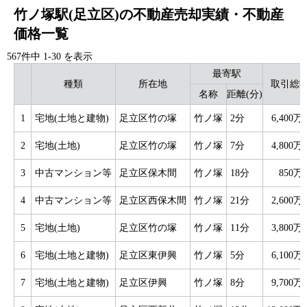
竹ノ塚駅(足立区)の不動産売却実績・不動産
価格一覧
567件中
1
-
30
を表示
最寄駅
種類
所在地
取引総
名称
距離(分)
1
宅地(土地と建物)
足立区竹の塚
竹ノ塚
2分
6,400万
2
宅地(土地)
足立区竹の塚
竹ノ塚
7分
4,800万
3
中古マンション等
足立区保木間
竹ノ塚
18分
850万
4
中古マンション等
足立区西保木間
竹ノ塚
21分
2,600万
5
宅地(土地)
足立区竹の塚
竹ノ塚
11分
3,800万
6
宅地(土地と建物)
足立区東伊興
竹ノ塚
5分
6,100万
7
宅地(土地と建物)
足立区伊興
竹ノ塚
8分
9,700万