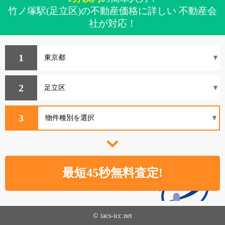
竹ノ塚駅(足立区)の不動産価格に詳しい 不動産会
社が対応！
1
2
3
© iacs-icc.net