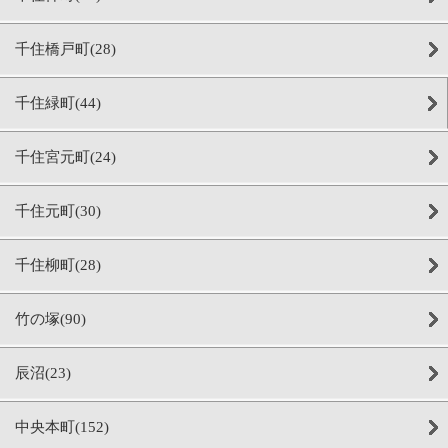
千住橋戸町(28)
千住緑町(44)
千住宮元町(24)
千住元町(30)
千住柳町(28)
竹の塚(90)
辰沼(23)
中央本町(152)