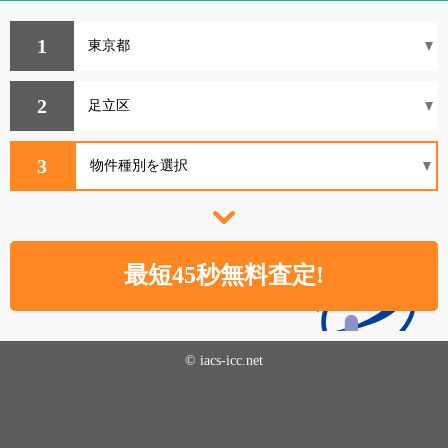
1
2
3
© iacs-icc.net