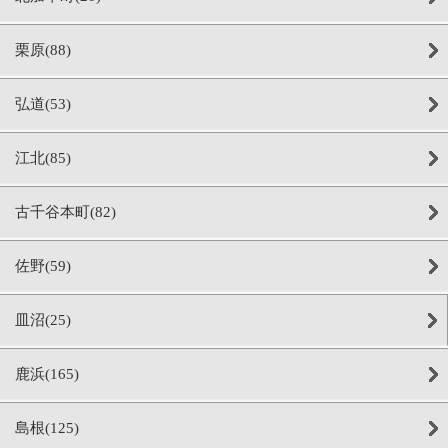
栗原(88)
弘道(53)
江北(85)
古千谷本町(82)
佐野(59)
皿沼(25)
鹿浜(165)
島根(125)