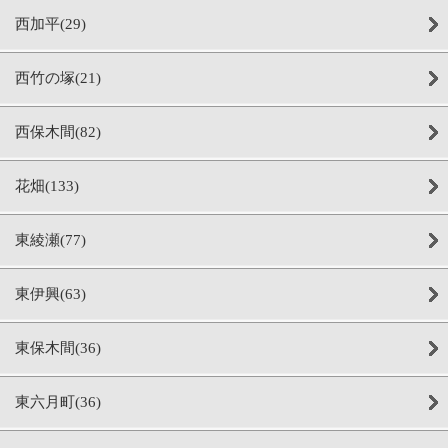
西加平(29)
西竹の塚(21)
西保木間(82)
花畑(133)
東綾瀬(77)
東伊興(63)
東保木間(36)
東六月町(36)