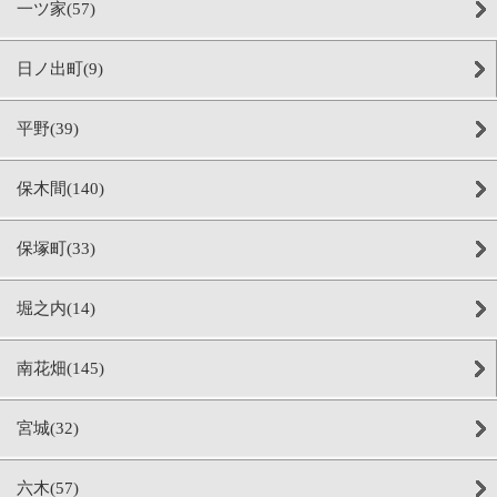
一ツ家(57)
日ノ出町(9)
平野(39)
保木間(140)
保塚町(33)
堀之内(14)
南花畑(145)
宮城(32)
六木(57)