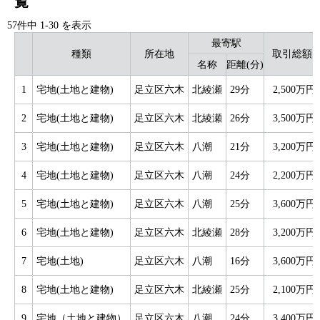
覧
57件中
1
-
30
を表示
最寄駅
種類
所在地
取引総額
名称
距離(分)
1
宅地(土地と建物)
足立区六木
北綾瀬
29分
2,500万円
2
宅地(土地と建物)
足立区六木
北綾瀬
26分
3,500万円
3
宅地(土地と建物)
足立区六木
八潮
21分
3,200万円
4
宅地(土地と建物)
足立区六木
八潮
24分
2,200万円
5
宅地(土地と建物)
足立区六木
八潮
25分
3,600万円
6
宅地(土地と建物)
足立区六木
北綾瀬
28分
3,200万円
7
宅地(土地)
足立区六木
八潮
16分
3,600万円
8
宅地(土地と建物)
足立区六木
北綾瀬
25分
2,100万円
9
宅地（土地と建物）
足立区六木
八潮
24分
3,400万円